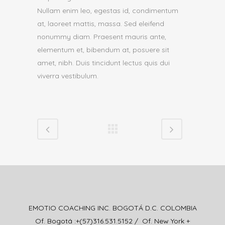
Nullam enim leo, egestas id, condimentum
at, laoreet mattis, massa. Sed eleifend
nonummy diam. Praesent mauris ante,
elementum et, bibendum at, posuere sit
amet, nibh. Duis tincidunt lectus quis dui
viverra vestibulum.
EMOTIO COACHING INC. BOGOTÁ D.C. COLOMBIA
Of. Bogotá :+(57)316.531.5152 / Of. New York +